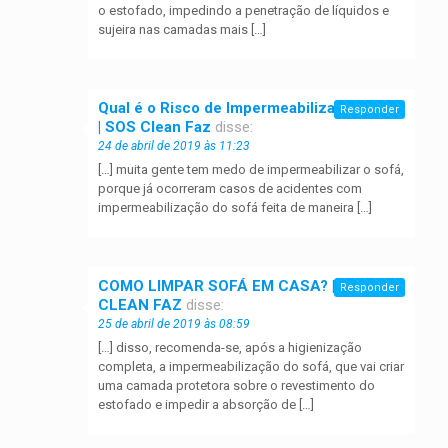
o estofado, impedindo a penetração de líquidos e
sujeira nas camadas mais […]
Qual é o Risco de Impermeabilizar o Sofá?
Responder
| SOS Clean Faz
disse:
24 de abril de 2019 às 11:23
[…] muita gente tem medo de impermeabilizar o sofá,
porque já ocorreram casos de acidentes com
impermeabilização do sofá feita de maneira […]
COMO LIMPAR SOFÁ EM CASA? | SOS
Responder
CLEAN FAZ
disse:
25 de abril de 2019 às 08:59
[…] disso, recomenda-se, após a higienização
completa, a impermeabilização do sofá, que vai criar
uma camada protetora sobre o revestimento do
estofado e impedir a absorção de […]