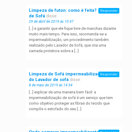
Limpeza de futon: como é feita? - Lavador
Responder
de Sofá
disse:
29 de abril de 2019 às 10:47
[…] e garantir que ele fique livre de manchas durante
muito mais tempo. Para isso, recomenda-se a
impermeabilização, um procedimento também
realizado pelo Lavador de Sofá, que cria uma
camada protetora sobre a […]
Limpeza de Sofá impermeabilizado | Dicas
Responder
do Lavador de sofá
disse:
8 de maio de 2019 às 14:34
[…] explicar de uma maneira bem fácil: a
impermeabilização de sofá é um serviço que tem
como objetivo proteger as fibras do tecido que
compõe o estofado do seu […]
Onde comprar impermeabilizante para