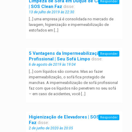
Limpeza de Sofá em Duque de Caxias - RJ
Responder
| SOS Clean Faz
disse:
13 de julho de 2019 às 22:30
[…] uma empresa já é consolidada no mercado de
lavagem, higienização e impermeabilização de
estofados em […]
5 Vantagens da Impermeabilização de Sofá
Responder
Profissional | Seu Sofá Limpo
disse:
6 de agosto de 2019 às 19:04
[…] com líquidos são comuns. Mas ao fazer
impermeabilização, o sofá fica protegido de
manchas. A impermeabilização de sofá profissional
faz com que os líquidos não penetrem no seu sofá
– em caso de acidentes, você […]
Higienização de Elevadores | SOS Clean
Responder
Faz
disse:
2 de junho de 2020 às 20:05