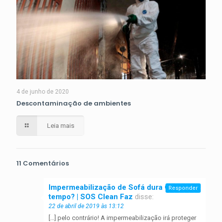
4 de junho de 2020
Descontaminação de ambientes
Leia mais
11 Comentários
Impermeabilização de Sofá dura Quanto
Responder
tempo? | SOS Clean Faz
disse:
22 de abril de 2019 às 13:12
[…] pelo contrário! A impermeabilização irá proteger