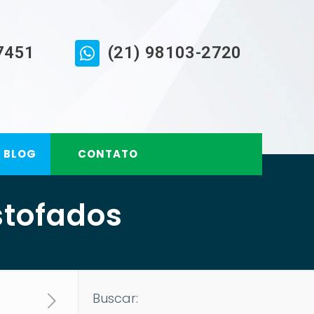
7451
(21) 98103-2720
BLOG
CONTATO
stofados
Buscar: