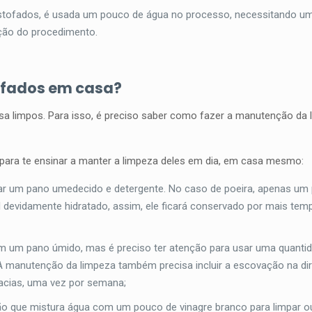
estofados, é usada um pouco de água no processo, necessitando u
ação do procedimento.
ofados em casa?
sa limpos. Para isso, é preciso saber como fazer a manutenção da
para te ensinar a manter a limpeza deles em dia, em casa mesmo:
ar um pano umedecido e detergente. No caso de poeira, apenas um
 devidamente hidratado, assim, ele ficará conservado por mais temp
m um pano úmido, mas é preciso ter atenção para usar uma quanti
 A manutenção da limpeza também precisa incluir a escovação na di
macias, uma vez por semana;
o que mistura água com um pouco de vinagre branco para limpar ou