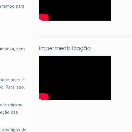
m tempo para
Impermeabilização
 limpeza, sem
 pano seco. É
o. Para isso,
dade mínima
reção das
tros tipos de