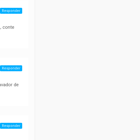
Responder
, conte
Responder
avador de
Responder